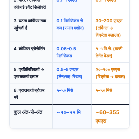
एपीआई इवेंट डिलीवरी
3. घटना कॉपीयर तक
0.1 मिलीसेकंड से
30–200 एमएस
पहुँचती है
कम (समान मशीन)
(टर्मिनल →
विक्रेता क्लाउड)
4. कॉपियर प्रोसेसिंग
0.05–0.5
१–५ मि.से. (मल्टी-
मिलीसेकंड
टेनेंट वेंडर)
5. प्रतिलिपिकर्ता →
0.5–5 एमएस
२०–१०० एमएस
प्राप्तकर्ता दलाल
(लैन/सह-स्थित)
(विक्रेता → दलाल)
6. प्राप्तकर्ता ब्रोकर
५–५० मिसे
५–५० मिसे
भरें
कुल अंत-से-अंत
~१०–५५ मि
~60–355
एमएस