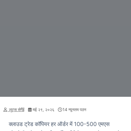
लुट्स सेर्गेई
मई २९, २०२६
14 न्यूनतम पठन
क्लाउड ट्रेड कॉपियर हर ऑर्डर में 100-500 एमएस