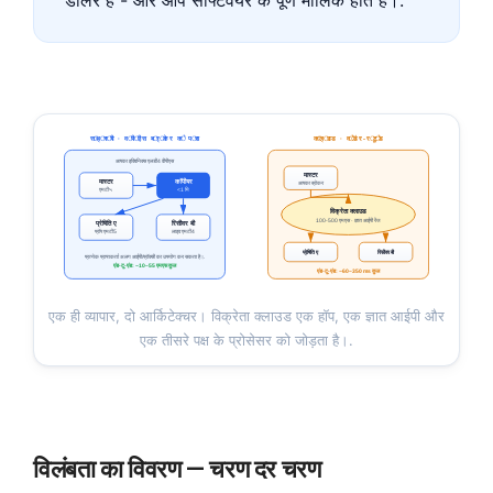
स्थानीय · वीपीएस ब्रोकर के पास
क्लाउड · वेंडर-रूटेड
आपका इक्विनिक्स एलडी4 वीपीएस
मास्टर
कॉपीयर
मास्टर
आपका ब्रोकर
एमटी५
<1 मि
विक्रेता क्लाउड
100-500 एमएस · ज्ञात आईपी रेंज
प्रेषिति ए
रिसीवर बी
प्रॉप एमटी5
लाइव एमटी4
प्रेषिति ए
रिसीवर बी
प्रत्येक प्राप्तकर्ता अलग आईपी/प्रॉक्सी का उपयोग कर सकता है।.
एंड-टू-एंड: ~10–55 एमएस कुल
एंड-टू-एंड: ~60–350 ms कुल
एक ही व्यापार, दो आर्किटेक्चर। विक्रेता क्लाउड एक हॉप, एक ज्ञात आईपी और
एक तीसरे पक्ष के प्रोसेसर को जोड़ता है।.
विलंबता का विवरण — चरण दर चरण