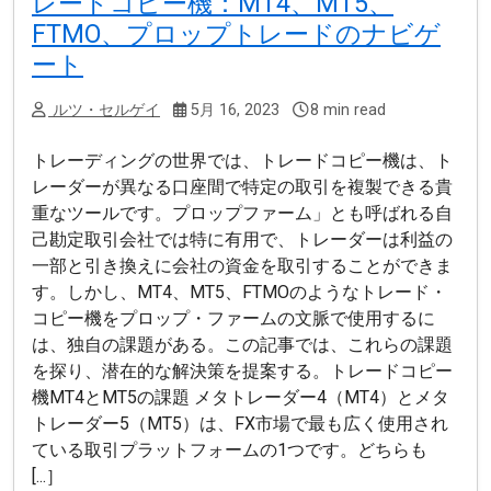
レードコピー機：MT4、MT5、
FTMO、プロップトレードのナビゲ
ート
ルツ・セルゲイ
5月 16, 2023
8 min read
トレーディングの世界では、トレードコピー機は、ト
レーダーが異なる口座間で特定の取引を複製できる貴
重なツールです。プロップファーム」とも呼ばれる自
己勘定取引会社では特に有用で、トレーダーは利益の
一部と引き換えに会社の資金を取引することができま
す。しかし、MT4、MT5、FTMOのようなトレード・
コピー機をプロップ・ファームの文脈で使用するに
は、独自の課題がある。この記事では、これらの課題
を探り、潜在的な解決策を提案する。トレードコピー
機MT4とMT5の課題 メタトレーダー4（MT4）とメタ
トレーダー5（MT5）は、FX市場で最も広く使用され
ている取引プラットフォームの1つです。どちらも
[...］