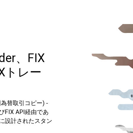
der、FIX
用FXトレー
度外国為替取引コピー) -
IX API経由であ
に設計されたスタン