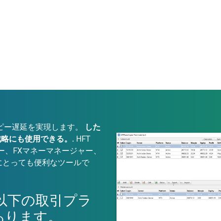
り低いコピー遅延を実現します。
した
略にも使用できる。.
HFT
トレーダー、FXマネーマネージャー、
にとっても便利なツールで
ierは以下の取引プラ
あります。