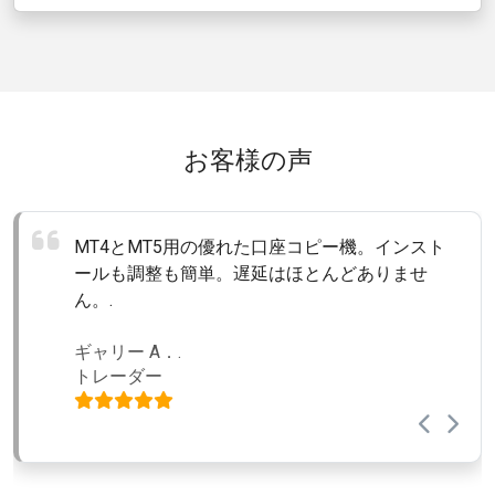
お客様の声
MT4とMT5用の優れた口座コピー機。インスト
以前試した中で最も便利で速い貿易コピー機で
多くのサブアカウントに注文をコピーする必要
ールも調整も簡単。遅延はほとんどありませ
す。素晴らしいカスタマーサポート。私の個人
がある場合は、本当に良いソフトウェアです。
ん。.
的なおすすめです。.
私は2019年からこのソフトを使っていますが、
満足しています。.
ギャリー A．.
バリー・F.
トレーダー
FXマネーマネージャー
イリヤ・T.
外国為替シグナルプロバイダー