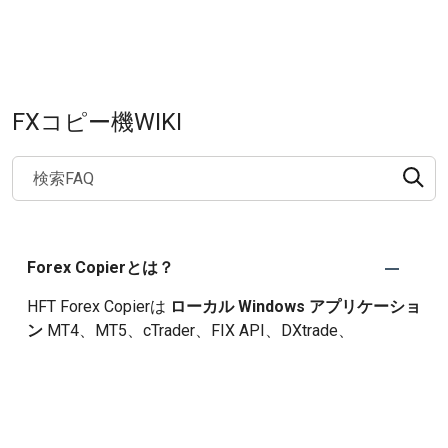
FXコピー機WIKI
Search through FAQ items. Results will update as you type.
Forex Copierとは？
HFT Forex Copierは
ローカル Windows アプリケーショ
ン
MT4、MT5、cTrader、FIX API、DXtrade、
MatchTrader、NinjaTrader間のリアルタイムでのFXトレ
ードコピーを作成します。PCまたはVPSで実行でき、
ブローカーを介さず、コミッション共有も public
signal listing もありません。.