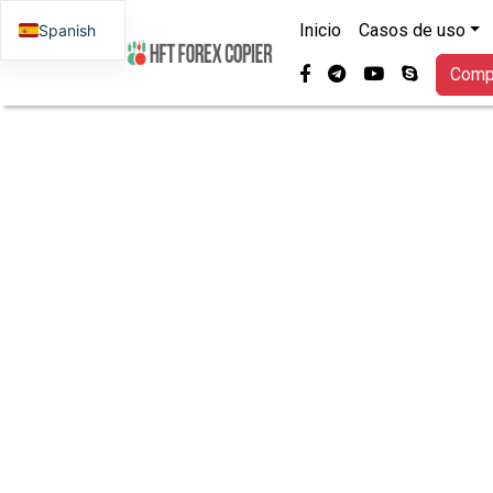
Inicio
Casos de uso
Spanish
facebook-f
telegrama
youtube
skype
Compr