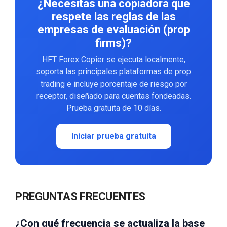
¿Necesitas una copiadora que
respete las reglas de las
empresas de evaluación (prop
firms)?
HFT Forex Copier se ejecuta localmente,
soporta las principales plataformas de prop
trading e incluye porcentaje de riesgo por
receptor, diseñado para cuentas fondeadas.
Prueba gratuita de 10 días.
Iniciar prueba gratuita
PREGUNTAS FRECUENTES
¿Con qué frecuencia se actualiza la base