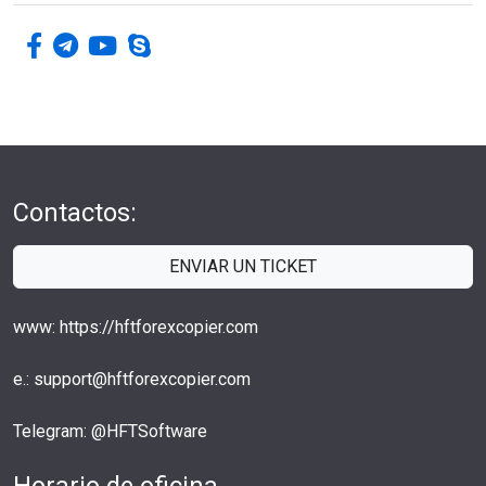
facebook-f
telegrama
youtube
skype
Contactos:
ENVIAR UN TICKET
www: https://hftforexcopier.com
e.: support@hftforexcopier.com
Telegram: @HFTSoftware
Horario de oficina