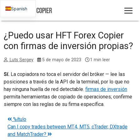
Spanish
¿Puedo usar HFT Forex Copier
con firmas de inversión propias?
Luts Sergey
5 de mayo de 2023
1 min leer
Sí.
La copiadora no toca el servidor del bróker — lee las
posiciones a través de la API de la terminal, por lo que no
hay ninguna huella de red detectable.
firmas de inversión
permita herramientas de copiado de operaciones; confirme
siempre con las reglas de su firma específica.
Navegación posterior
%ítulo
Can I copy trades between MT4, MT5, cTrader, DXtrade
and MatchTrader?