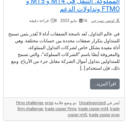
المملوكة: التنقل في MT4 و MT5 و
FTMO وتداولات الدعم
لوتس سيرجي
16 مايو 2023
8 قراءة دقيقة
في عالم التداول، تُعد ناسخة الصفقات أداة لا تُقدر بثمن تسمح
للمتداول بتكرار صفقات محددة بين حسابات مختلفة. وهي
أداة مفيدة بشكل خاص لشركات التداول المملوكة،
والمعروفة أيضًا باسم “الشركات المملوكة”، والتي تسمح
للمتداولين بتداول أموال الشركة مقابل جزء من الأرباح. ومع
ذلك، فإن استخدام [...].
اقرأ المزيد…
نُشر في
Uncategorized
تم وضع علامة
prop
,
ftmo challenge
firm challenge
,
trade copier ftmo
,
trade copier mt4
,
trade
copier mt5
,
trade copier prop