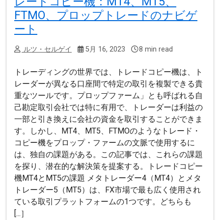
レードコピー機：MT4、MT5、
FTMO、プロップトレードのナビゲ
ート
ルツ・セルゲイ
5月 16, 2023
8 min read
トレーディングの世界では、トレードコピー機は、ト
レーダーが異なる口座間で特定の取引を複製できる貴
重なツールです。プロップファーム」とも呼ばれる自
己勘定取引会社では特に有用で、トレーダーは利益の
一部と引き換えに会社の資金を取引することができま
す。しかし、MT4、MT5、FTMOのようなトレード・
コピー機をプロップ・ファームの文脈で使用するに
は、独自の課題がある。この記事では、これらの課題
を探り、潜在的な解決策を提案する。トレードコピー
機MT4とMT5の課題 メタトレーダー4（MT4）とメタ
トレーダー5（MT5）は、FX市場で最も広く使用され
ている取引プラットフォームの1つです。どちらも
[...］