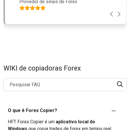
Provedor de sinais de Forex
Gerente de dinheiro Forex
Comerciante
WIKI de copiadoras Forex
Search through FAQ items. Results will update as you type.
O que é Forex Copier?
HFT Forex Copier é um
aplicativo local do
Windows
que copia trades de forex em tempo real