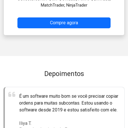
MatchTrader, NinjaTrader
Compre agora
Depoimentos
É um software muito bom se você precisar copiar
É a copiadora comercial mais útil e rápida que já
Excelente copiadora de contas para MT4 e MT5.
ordens para muitas subcontas. Estou usando o
experimentei. Excelente suporte ao cliente.
Fácil de instalar e ajustar. É uma copiadora de
software desde 2019 e estou satisfeito com ele.
Minhas recomendações pessoais.
comércio com atraso quase nulo.
Iliya T.
Barry F.
Garry A.