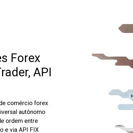
es Forex
rader, API
de comércio forex
niversal autônomo
 de ordem entre
o e via API FIX