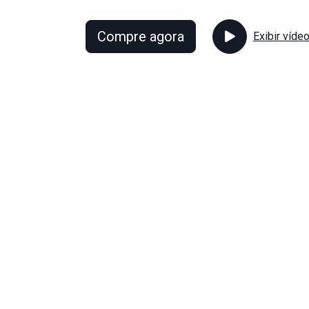
Compre agora
Exibir víde