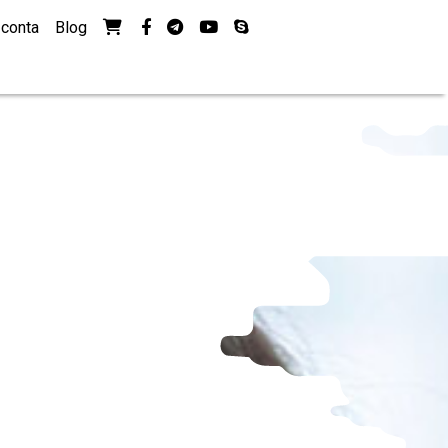
Ver seu carrinho de compras
facebook-f
telegrama
youtube
skype
 conta
Blog