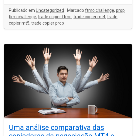
Publicado em
Uncategorized
Marcado
ftmo challenge
,
prop
firm challenge
,
trade copier ftmo
,
trade copier mt4
,
trade
copier mt5
,
trade copier prop
Uma análise comparativa das