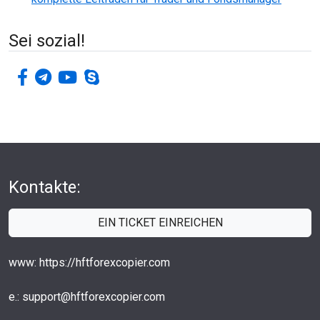
Sei sozial!
facebook-f
Telegramm
youtube
skype
Kontakte:
EIN TICKET EINREICHEN
www: https://hftforexcopier.com
e.: support@hftforexcopier.com